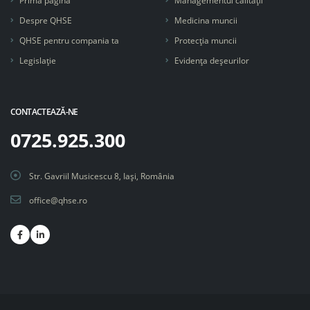
Prima pagină
Managementul calității
Despre QHSE
Medicina muncii
QHSE pentru compania ta
Protecția muncii
Legislație
Evidența deșeurilor
CONTACTEAZĂ-NE
0725.925.300
Str. Gavriil Musicescu 8, Iaşi, România
office@qhse.ro