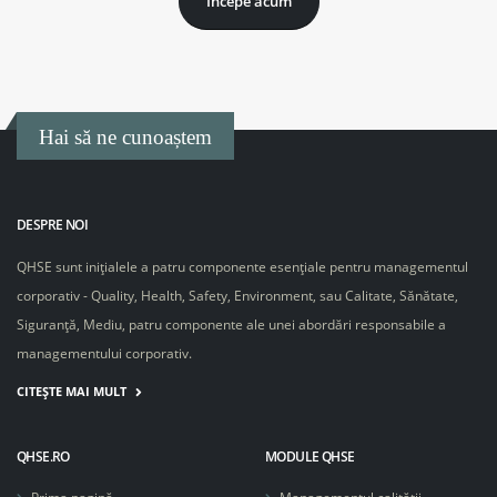
Începe acum
Hai să ne cunoaștem
DESPRE NOI
QHSE sunt inițialele a patru componente esențiale pentru managementul
corporativ - Quality, Health, Safety, Environment, sau Calitate, Sănătate,
Siguranță, Mediu, patru componente ale unei abordări responsabile a
managementului corporativ.
CITEȘTE MAI MULT
QHSE.RO
MODULE QHSE